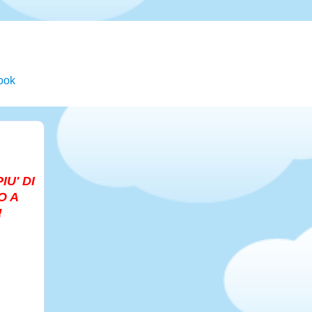
book
U' DI
O A
!