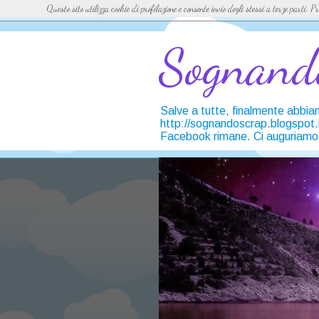
Questo sito utilizza cookie di profilazione e consente invio degli stessi a terze parti.
Sognand
Salve a tutte, finalmente abbia
http://sognandoscrap.blogspot.it/
Facebook rimane. Ci auguriamo c