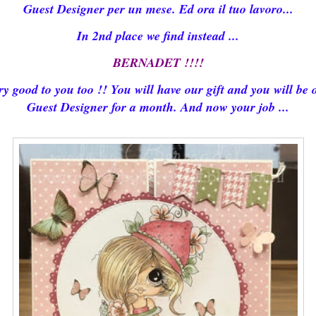
Guest Designer per un mese. Ed ora il tuo lavoro...
I
n 2nd place we find instead ...
BERNADET !!!!
ry good to you too !! You will have our gift and you will be 
Guest Designer for a month. And now your job ...