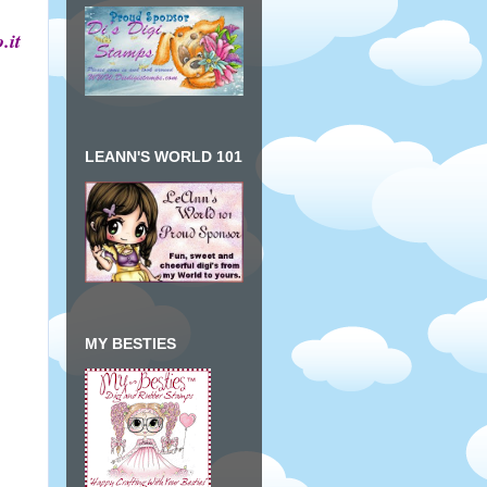
.it
LEANN'S WORLD 101
MY BESTIES