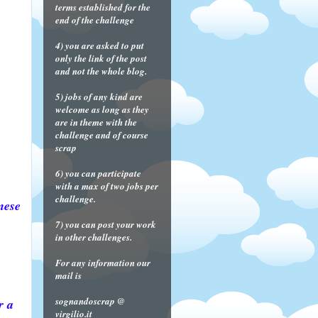
terms established for the
end of the challenge
4) you are asked to put
only the link of the post
and not the whole blog.
5) jobs of any kind are
welcome as long as they
are in theme with the
challenge and of course
scrap
6) you can participate
with a max of two jobs per
challenge.
mese
7) you can post your work
in other challenges.
For any information our
mail is
sognandoscrap @
r a
virgilio.it