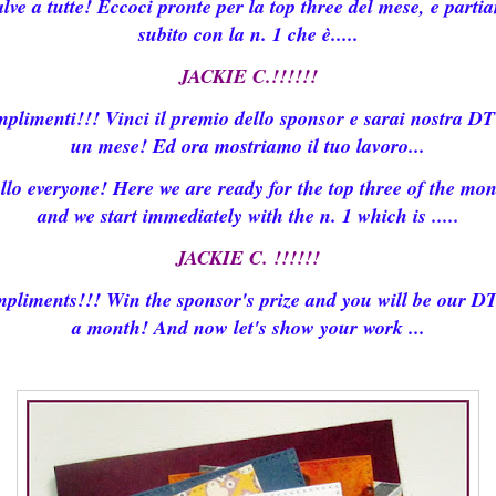
lve a tutte! Eccoci pronte per la top three del mese, e parti
subito con la n. 1 che è.....
JACKIE C.!!!!!!
plimenti!!! Vinci il premio dello sponsor e sarai nostra DT
un mese! Ed ora mostriamo il tuo lavoro...
llo everyone! Here we are ready for the top three of the mon
and we start immediately with the n. 1 which is .....
JACKIE C. !!!!!!
pliments!!! Win the sponsor's prize and you will be our DT
a month! And now let's show your work ...