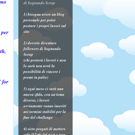
amo
di Sognando Scrap
1) bisogna avere un blog
personale per poter
postare i propri lavori sul
 per
sito
2) dovrete diventare
followers di Sognando
th,
Scrap
(chi posterà i lavori e non
lo sarà non avrà la
possibilità di vincere i
premi in palio)
 for
3) ogni mese ci sarà una
nuova sfida, con un tema
diverso, i lavori
ovviamente vanno inseriti
nei termini stabiliti per la
fine del challenge
4) siete pregati di mettere
solo il link del post e non