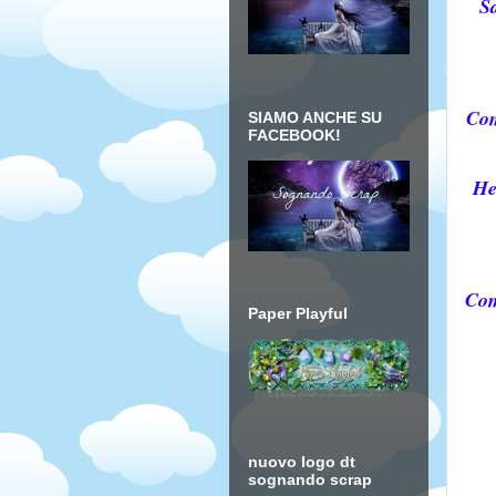
Sa
Com
SIAMO ANCHE SU
FACEBOOK!
He
Com
Paper Playful
nuovo logo dt
sognando scrap