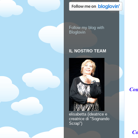
Follow my blog with
Bloglovin
IL NOSTRO TEAM
Com
elisabetta (ideatrice e
creatrice di "Sognando
Scrap")
Co