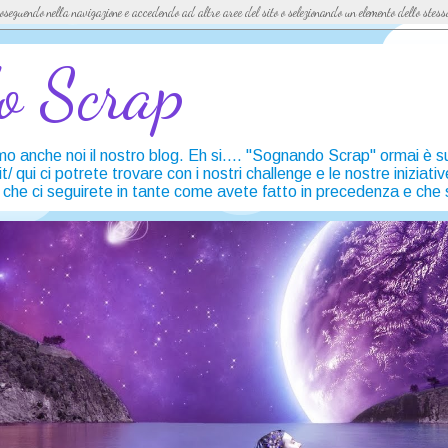
 Proseguendo nella navigazione e accedendo ad altre aree del sito o selezionando un elemento dello stes
o Scrap
mo anche noi il nostro blog. Eh si.... "Sognando Scrap" ormai è 
 qui ci potrete trovare con i nostri challenge e le nostre iniziati
he ci seguirete in tante come avete fatto in precedenza e che 