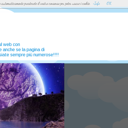
so automaticamente presterete il vostro consenso per poter usare i cookie.
+Info
OK
sul web con
ve anche se la pagina di
siate sempre più numerose!!!!