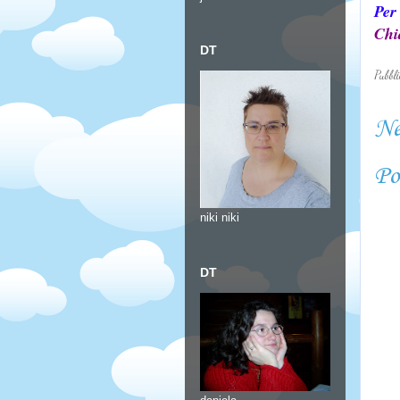
Per 
Chi
DT
Pubbl
Ne
Po
niki niki
DT