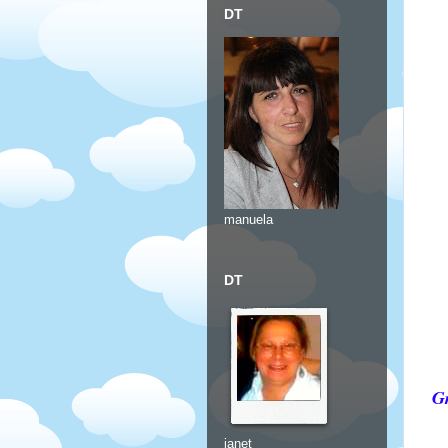
DT
manuela
DT
Gr
janet