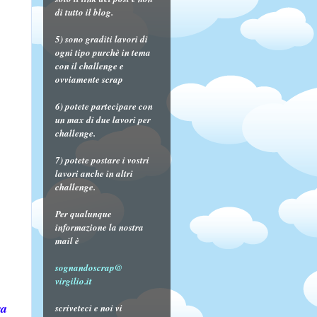
di tutto il blog.
5) sono graditi lavori di
ogni tipo purchè in tema
con il challenge e
ovviamente scrap
6) potete partecipare con
un max di due lavori per
challenge.
7) potete postare i vostri
lavori anche in altri
challenge.
Per qualunque
informazione la nostra
mail è
sognandoscrap@
virgilio.it
ra
scriveteci e noi vi